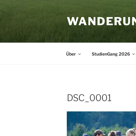
Zum
Inhalt
WANDERU
springen
Über
StudienGang 2026
DSC_0001