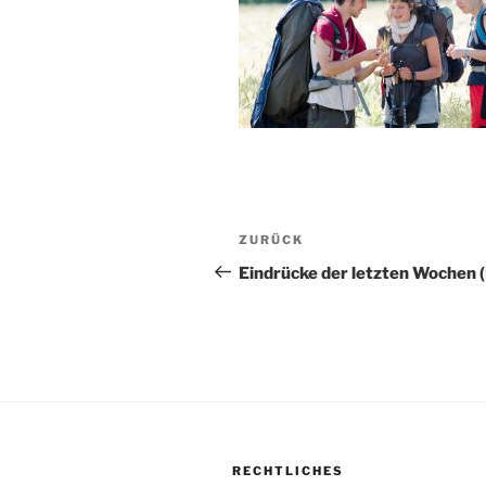
Beitragsnavigation
Vorheriger
ZURÜCK
Beitrag
Eindrücke der letzten Wochen 
RECHTLICHES