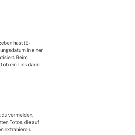
geben hast (E-
gungsdatum in einer
isiert. Beim
 ob ein Link darin
st du vermeiden,
en Fotos, die auf
n extrahieren.