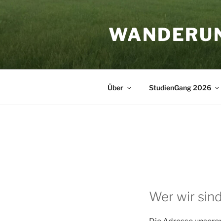
Zum
Inhalt
WANDERU
springen
Über
StudienGang 2026
Wer wir sin