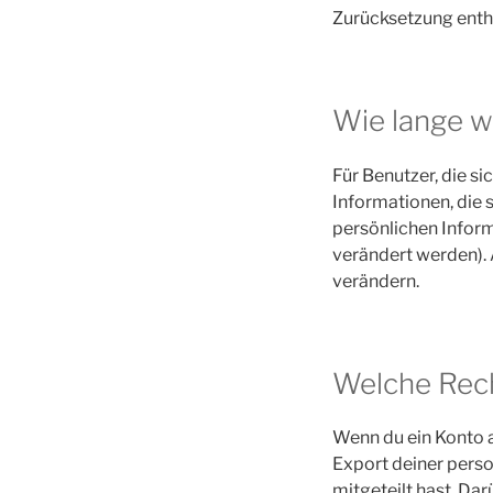
Zurücksetzung entha
Wie lange w
Für Benutzer, die si
Informationen, die s
persönlichen Infor
verändert werden).
verändern.
Welche Rech
Wenn du ein Konto 
Export deiner perso
mitgeteilt hast. Da