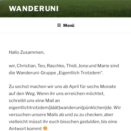
Zum
WANDERUNI
Inhalt
springen
Menü
Hallo Zusammen,
wir, Christian, Teo, Raschko, Thidi, Jona und Marie sind
die Wanderuni-Gruppe „Eigentlich Trotzdem“.
Zu sechst machen wir uns ab April für sechs Monate
auf den Weg. Wenn ihr uns erreichen möchtet,
schreibt uns eine Mail an
eigentlichtrotzdem[ääät]wanderuni[pünktchen]de. Wir
versuchen unsere Mails ab und zu zu checken, aber
vielleicht müsst ihr euch bisschen gedulden, bis eine
Antwort kommt