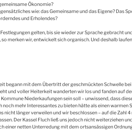
e gemeinsame Ökonomie?
egensätzliches wie: das Gemeinsame und das Eigene? Das Sp
orderndes und Erholendes?
t: Festlegungen gelten, bis sie wieder zur Sprache gebracht un
so merken wir, entwickelt sich organisch. Und deshalb laufen 
it begann mit dem Übertritt der geschmückten Schwelle be
eht und voller Heiterkeit wanderten wir los und fanden auf 
ie Kommune Niederkaufungen sein soll – unwissend, dass diese
noch mehr Interessantes zu bieten hätte als einen warmen S
s nicht länger verweilen und wir beschlossen – auf die Zahl 4 
assen. Der Kassel Fluch ließ uns jedoch nicht weiterziehen und
ach einer netten Unterredung mit dem ortsansässigen Ordnun