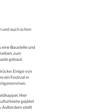
in und auch schon
 eine Baustelle und
hreiben, zum
ssade gebaut.
drücke: Einige von
 ein Festival in
r mitgenommen.
aldkappel. Hier
lturbeete gejätet
. Außerdem stellt