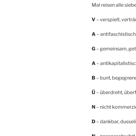
Mal reisen alle sieb
V
–
verspielt, verträ
A
– antifaschistisch
G
– gemeinsam, getr
A
– antikapitalistis
B
– bunt, begegnend
Ü
–
überdreht, über
N
– nicht kommerziel
D
– dankbar, dussel