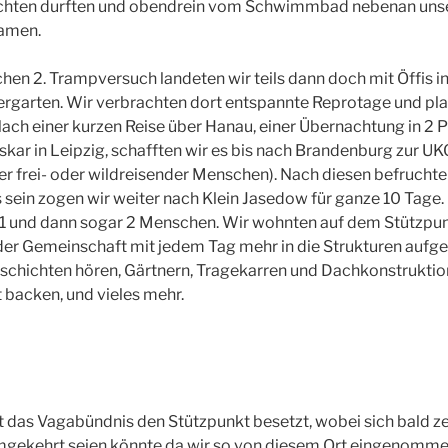
chten durften und obendrein vom Schwimmbad nebenan uns
kamen.
en 2. Trampversuch landeten wir teils dann doch mit Öffis in
garten. Wir verbrachten dort entspannte Reprotage und pla
Nach einer kurzen Reise über Hanau, einer Übernachtung in 2
kar in Leipzig, schafften wir es bis nach Brandenburg zur UK
r frei- oder wildreisender Menschen). Nach diesen befruch
sein zogen wir weiter nach Klein Jasedow für ganze 10 Tage.
 1 und dann sogar 2 Menschen. Wir wohnten auf dem Stützpu
er Gemeinschaft mit jedem Tag mehr in die Strukturen auf
schichten hören, Gärtnern, Tragekarren und Dachkonstruktion
t backen, und vieles mehr.
t das Vagabündnis den Stützpunkt besetzt, wobei sich bald ze
mgekehrt seien könnte da wir so von diesem Ort eingenommen