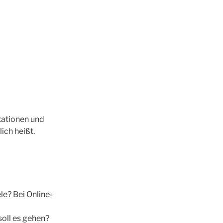
tationen und
ich heißt.
le? Bei Online-
oll es gehen?