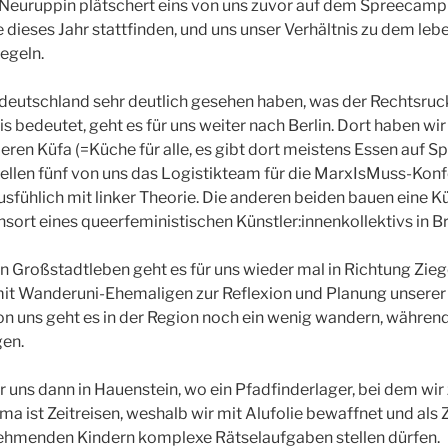
euruppin plätschert eins von uns zuvor auf dem Spreecamp 
e dieses Jahr stattfinden, und uns unser Verhältnis zu dem le
egeln.
eutschland sehr deutlich gesehen haben, was der Rechtsruck 
is bedeutet, geht es für uns weiter nach Berlin. Dort haben wi
eren Küfa (=Küche für alle, es gibt dort meistens Essen auf S
ellen fünf von uns das Logistikteam für die MarxIsMuss-Konf
usfühlich mit linker Theorie. Die anderen beiden bauen eine K
sort eines queerfeministischen Künstler:innenkollektivs in 
 Großstadtleben geht es für uns wieder mal in Richtung Zie
mit Wanderuni-Ehemaligen zur Reflexion und Planung unserer 
 von uns geht es in der Region noch ein wenig wandern, währen
gen.
 uns dann in Hauenstein, wo ein Pfadfinderlager, bei dem wir 
ema ist Zeitreisen, weshalb wir mit Alufolie bewaffnet und a
lnehmenden Kindern komplexe Rätselaufgaben stellen dürfen.