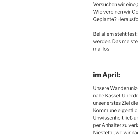
Versuchen wir ein
Wie vereinen wir G
Geplante? Herausf
Bei allem steht fes
werden. Das meiste, 
mal los!
im April:
Unsere Wanderunize
nahe Kassel. Überdr
unser erstes Ziel d
Kommune eigentlich 
Unwissenheit ließ un
per Anhalter zu verl
Niestetal, wo wir n