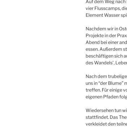
Auf dem Weg nach N
vier Flusscamps, di
Element Wasser spi
Nachdem wir in Ostd
Projekte in der Prax
Abend bei einer and
essen. Außerdem st
beschäftigen sich a
des Wandels’, Leben
Nach dem trubeligen
uns in “der Blume” 
treffen. Für einige
eigenen Pfaden fol
Wiedersehen tun wir
stattfindet. Das Th
verkleidet den tei