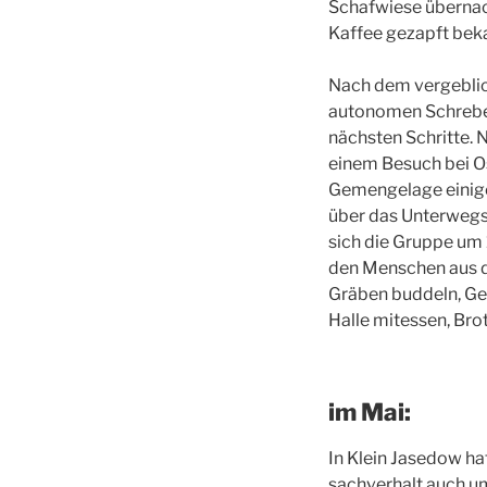
Schafwiese überna
Kaffee gezapft be
Nach dem vergeblich
autonomen Schreber
nächsten Schritte. 
einem Besuch bei Os
Gemengelage einige
über das Unterwegs 
sich die Gruppe um
den Menschen aus d
Gräben buddeln, Ge
Halle mitessen, Bro
im Mai:
In Klein Jasedow ha
sachverhalt auch u