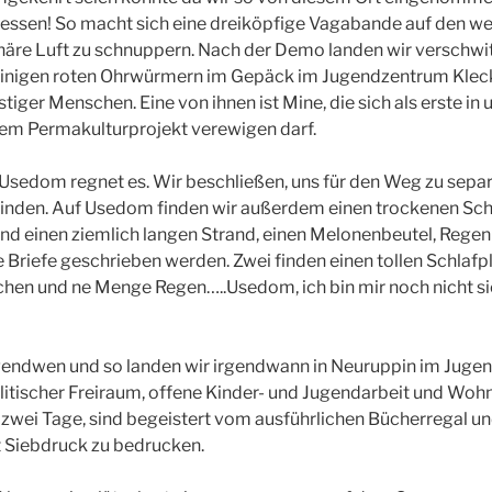
gessen! So macht sich eine dreiköpfige Vagabande auf den we
äre Luft zu schnuppern. Nach der Demo landen wir verschwit
inigen roten Ohrwürmern im Gepäck im Jugendzentrum Klecks.
tiger Menschen. Eine von ihnen ist Mine, die sich als erste in
rem Permakulturprojekt verewigen darf.
sedom regnet es. Wir beschließen, uns für den Weg zu separ
finden. Auf Usedom finden wir außerdem einen trockenen Sch
d einen ziemlich langen Strand, einen Melonenbeutel, Regen 
 Briefe geschrieben werden. Zwei finden einen tollen Schlafp
hen und ne Menge Regen…..Usedom, ich bin mir noch nicht sic
rgendwen und so landen wir irgendwann in Neuruppin im Jug
litischer Freiraum, offene Kinder- und Jugendarbeit und Wohno
 zwei Tage, sind begeistert vom ausführlichen Bücherregal un
t Siebdruck zu bedrucken.