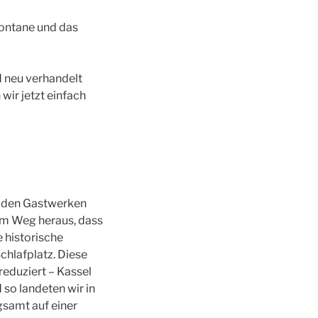
ontane und das
d neu verhandelt
wir jetzt einfach
i den Gastwerken
dem Weg heraus, dass
 historische
chlafplatz. Diese
reduziert – Kassel
 so landeten wir in
gsamt auf einer