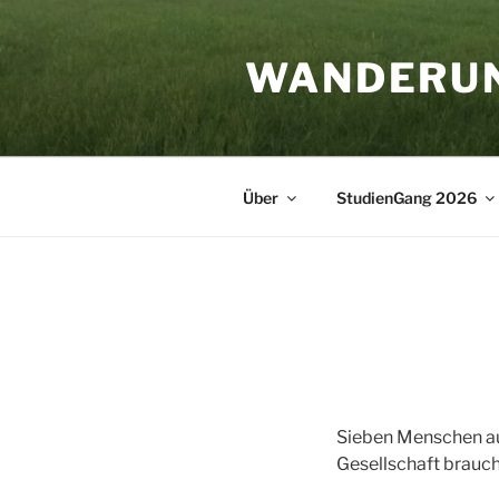
Zum
Inhalt
WANDERU
springen
Über
StudienGang 2026
Sieben Menschen au
Gesellschaft brauc