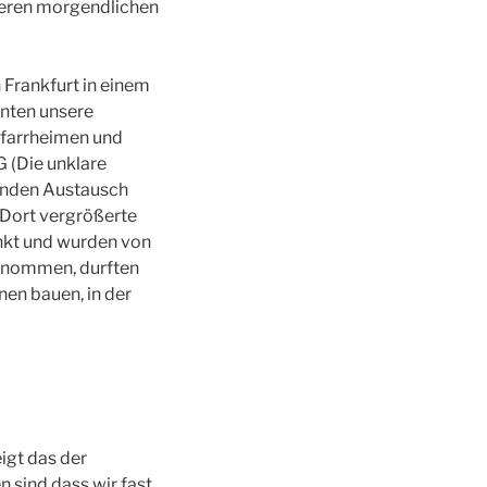
eren morgendlichen
 Frankfurt in einem
nten unsere
 Pfarrheimen und
G (Die unklare
tenden Austausch
 Dort vergrößerte
nkt und wurden von
genommen, durften
en bauen, in der
igt das der
 sind dass wir fast