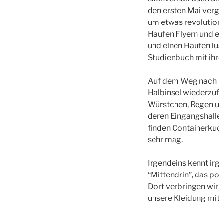
den ersten Mai ver
um etwas revolution
Haufen Flyern und e
und einen Haufen lus
Studienbuch mit ih
Auf dem Weg nach U
Halbinsel wiederzu
Würstchen, Regen un
deren Eingangshalle
finden Containerkuc
sehr mag.
Irgendeins kennt i
“Mittendrin”, das po
Dort verbringen wir
unsere Kleidung mi