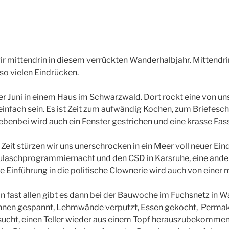
wir mittendrin in diesem verrückten Wanderhalbjahr. Mittendr
 so vielen Eindrücken.
er Juni in einem Haus im Schwarzwald. Dort rockt eine von uns
einfach sein. Es ist Zeit zum aufwändig Kochen, zum Briefesc
enbei wird auch ein Fenster gestrichen und eine krasse Fa
Zeit stürzen wir uns unerschrocken in ein Meer voll neuer Ein
laschprogrammiernacht und den CSD in Karsruhe, eine andere
e Einführung in die politische Clownerie wird auch von eine
 fast allen gibt es dann bei der Bauwoche im Fuchsnetz in W
en gespannt, Lehmwände verputzt, Essen gekocht, Permaku
sucht, einen Teller wieder aus einem Topf herauszubekommen