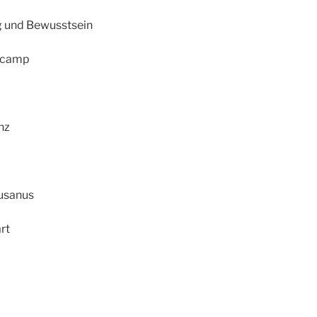
 und Bewusstsein
rcamp
nz
usanus
rt