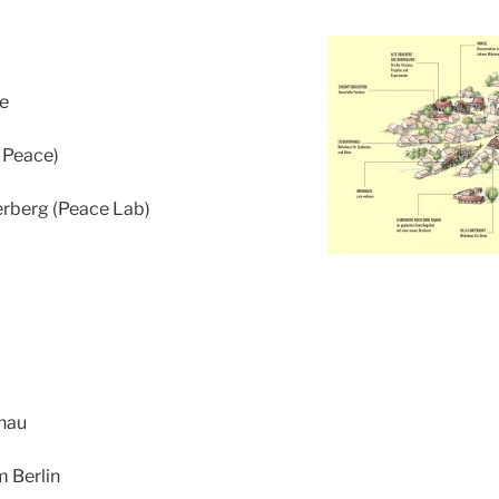
e
 Peace)
rberg (Peace Lab)
rnau
 Berlin