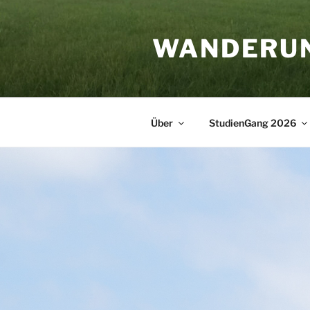
Zum
Inhalt
WANDERU
springen
Über
StudienGang 2026