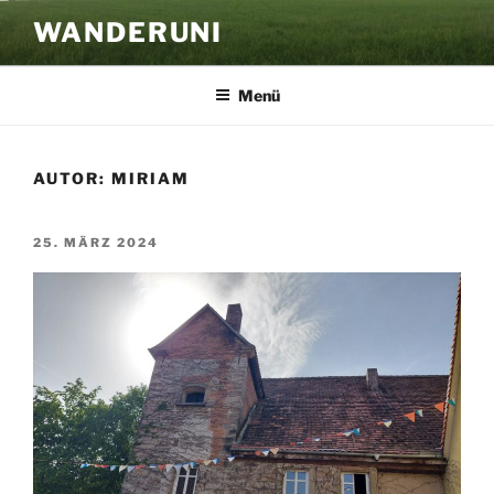
Zum
WANDERUNI
Inhalt
springen
Menü
AUTOR:
MIRIAM
VERÖFFENTLICHT
25. MÄRZ 2024
AM