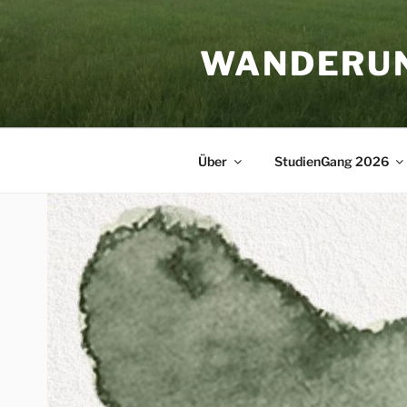
Zum
Inhalt
WANDERU
springen
Über
StudienGang 2026