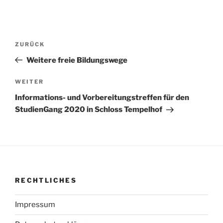
Beitragsnavigation
Vorheriger
ZURÜCK
Beitrag
Weitere freie Bildungswege
Nächster
WEITER
Beitrag
Informations- und Vorbereitungstreffen für den
StudienGang 2020 in Schloss Tempelhof
RECHTLICHES
Impressum