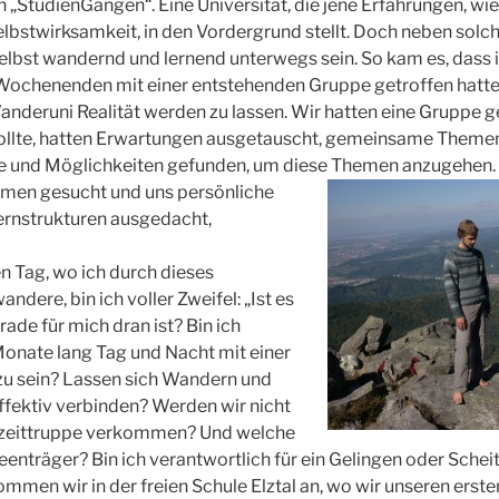
 „StudienGängen“. Eine Universität, die jene Erfahrungen, wie 
lbstwirksamkeit, in den Vordergrund stellt. Doch neben solch
selbst wandernd und lernend unterwegs sein. So kam es, dass 
 Wochenenden mit einer entstehenden Gruppe getroffen hatte,
nderuni Realität werden zu lassen. Wir hatten eine Gruppe g
ollte, hatten Erwartungen ausgetauscht, gemeinsame Themen h
te und Möglichkeiten gefunden, um diese Themen anzugehen.
hemen gesucht und uns persönliche
rnstrukturen ausgedacht,
en Tag, wo ich durch dieses
dere, bin ich voller Zweifel: „Ist es
rade für mich dran ist? Bin ich
onate lang Tag und Nacht mit einer
u sein? Lassen sich Wandern und
fektiv verbinden? Werden wir nicht
reizeittruppe verkommen? Und welche
deenträger? Bin ich verantwortlich für ein Gelingen oder Schei
men wir in der freien Schule Elztal an, wo wir unseren ers