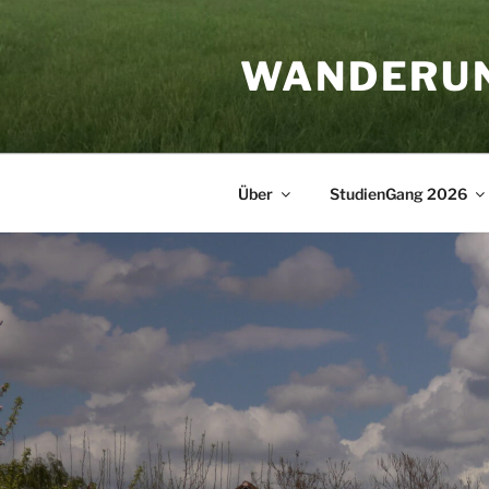
Zum
Inhalt
WANDERU
springen
Über
StudienGang 2026