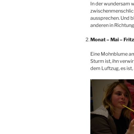
In der wundersam wa
zwischenmenschlich
aussprechen. Und bl
anderen in Richtung
Monat – Mai – Fritz
Eine Mohnblume am R
Sturm ist, ihn verw
dem Luftzug, es ist,