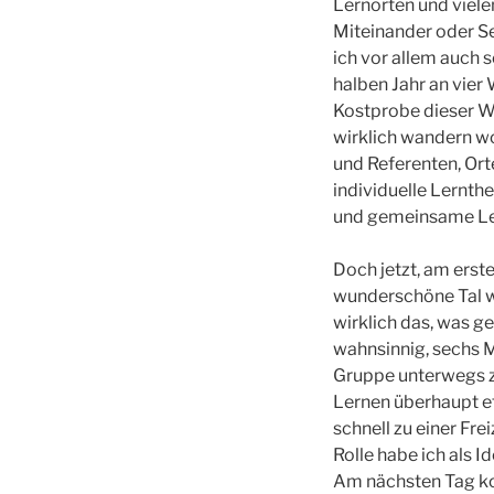
Lernorten und vielen
Miteinander oder Se
ich vor allem auch 
halben Jahr an vier
Kostprobe dieser Wa
wirklich wandern w
und Referenten, Or
individuelle Lernt
und gemeinsame Le
Doch jetzt, am erst
wunderschöne Tal wan
wirklich das, was ge
wahnsinnig, sechs M
Gruppe unterwegs z
Lernen überhaupt ef
schnell zu einer F
Rolle habe ich als I
Am nächsten Tag kom