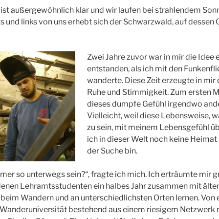
g ist außergewöhnlich klar und wir laufen bei strahlendem So
ts und links von uns erhebt sich der Schwarzwald, auf dessen 
Zwei Jahre zuvor war in mir die Idee
entstanden, als ich mit den Funkenfli
wanderte. Diese Zeit erzeugte in mir e
Ruhe und Stimmigkeit. Zum ersten Ma
dieses dumpfe Gefühl irgendwo ander
Vielleicht, weil diese Lebensweise,
zu sein, mit meinem Lebensgefühl ü
ich in dieser Welt noch keine Heimat
der Suche bin.
mmer so unterwegs sein?“, fragte ich mich. Ich erträumte mir 
denen Lehramtsstudenten ein halbes Jahr zusammen mit älte
beim Wandern und an unterschiedlichsten Orten lernen. Von 
Wanderuniversität bestehend aus einem riesigem Netzwerk 