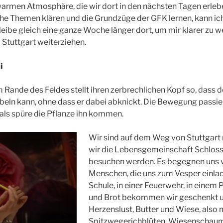
rmen Atmosphäre, die wir dort in den nächsten Tagen erleben
e Themen klären und die Grundzüge der GFK lernen, kann ich
eibe gleich eine ganze Woche länger dort, um mir klarer zu 
 Stuttgart weiterziehen.
i
ande des Feldes stellt ihren zerbrechlichen Kopf so, dass de
irbeln kann, ohne dass er dabei abknickt. Die Bewegung passie
 als spüre die Pflanze ihn kommen.
Wir sind auf dem Weg von Stuttgart 
wir die Lebensgemeinschaft Schlos
besuchen werden. Es begegnen uns vi
Menschen, die uns zum Vesper einlade
Schule, in einer Feuerwehr, in einem 
und Brot bekommen wir geschenkt un
Herzenslust, Butter und Wiese, also
Spitzwegerichblüten, Wiesenschaumk