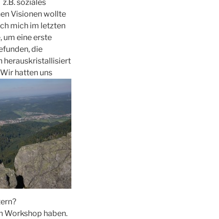
z.B. soziales
en Visionen wollte
ich mich im letzten
 um eine erste
efunden, die
erauskristallisiert
Wir hatten uns
tern?
ten Workshop haben.