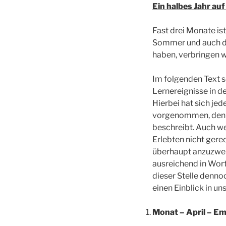
Ein halbes Jahr a
Fast drei Monate is
Sommer und auch de
haben, verbringen w
Im folgenden Text s
Lernereignisse in 
Hierbei hat sich je
vorgenommen, den e
beschreibt. Auch we
Erlebten nicht gere
überhaupt anzuzweif
ausreichend in Wort
dieser Stelle denno
einen Einblick in un
Monat – April – Em