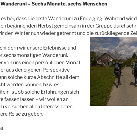
uf Wanderuni – Sechs Monate, sechs Menschen
t es her, dass die erste Wanderuni zu Ende ging. Während wir d
n beginnenden Herbst gemeinsam in der Gruppe durchschrit
ir den Winter nun wieder getrennt und die zurückliegende Zeit
childern wir unsere Erlebnisse und
der sechsmonatigen Wanderuni.
der von uns einen persönlichen Monat
r aus der eigenen Perspektive
nn solche kurze Abschnitte all dem
cht werden können, bzw. es
eln ist, ob solche Erfahrungen sich
e fassen lassen – wir wollen an
ch versuchen allen Interessierten
sere Reise zu geben.
il