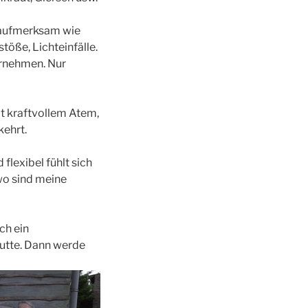
 aufmerksam wie
öße, Lichteinfälle.
hrnehmen. Nur
t kraftvollem Atem,
kehrt.
flexibel fühlt sich
wo sind meine
ch ein
butte. Dann werde