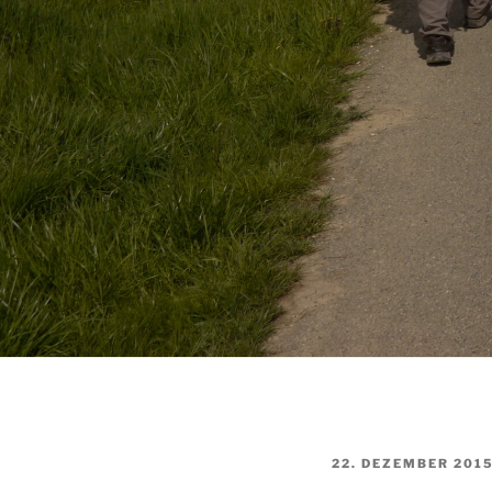
VERÖFFENTLICHT
22. DEZEMBER 201
AM