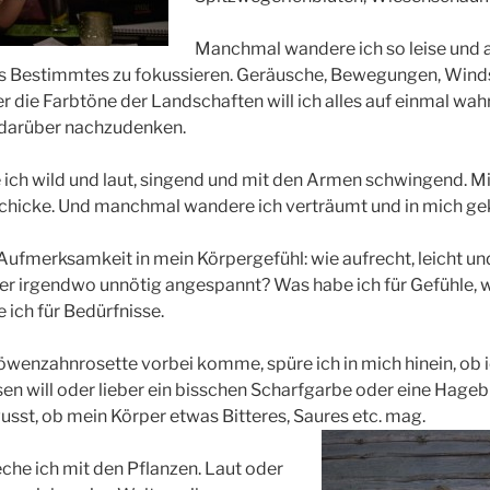
Manchmal wandere ich so leise und
s Bestimmtes zu fokussieren. Geräusche, Bewegungen, Windst
 die Farbtöne der Landschaften will ich alles auf einmal wa
darüber nachzudenken.
ch wild und laut, singend und mit den Armen schwingend. Mi
 schicke. Und manchmal wandere ich verträumt und in mich ge
ufmerksamkeit in mein Körpergefühl: wie aufrecht, leicht und 
 er irgendwo unnötig angespannt? Was habe ich für Gefühle, 
ich für Bedürfnisse.
öwenzahnrosette vorbei komme, spüre ich in mich hinein, ob i
n will oder lieber ein bisschen Scharfgarbe oder eine Hage
usst, ob mein Körper etwas Bitteres, Saures etc. mag.
he ich mit den Pflanzen. Laut oder