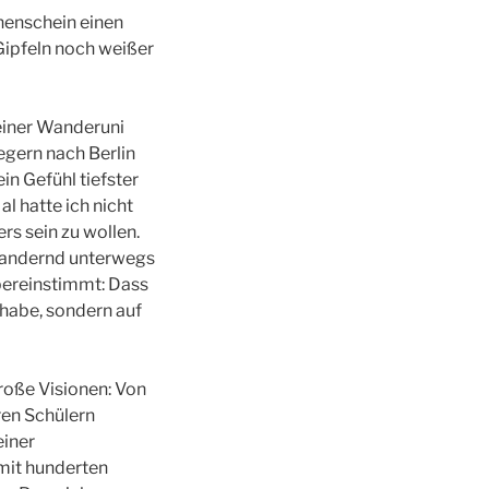
nnenschein einen
Gipfeln noch weißer
 einer Wanderuni
egern nach Berlin
in Gefühl tiefster
l hatte ich nicht
s sein zu wollen.
 wandernd unterwegs
bereinstimmt: Dass
 habe, sondern auf
große Visionen: Von
ren Schülern
einer
mit hunderten