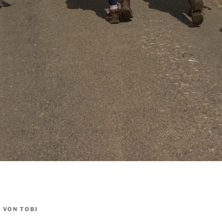
5
VON
TOBI