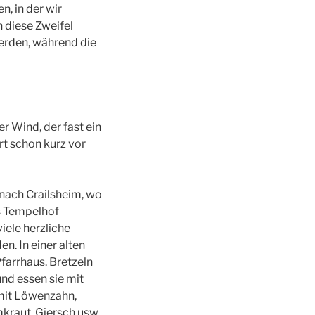
, in der wir
 diese Zweifel
werden, während die
r Wind, der fast ein
rt schon kurz vor
nach Crailsheim, wo
s Tempelhof
ele herzliche
n. In einer alten
Pfarrhaus. Bretzeln
d essen sie mit
 mit Löwenzahn,
raut, Giersch usw.