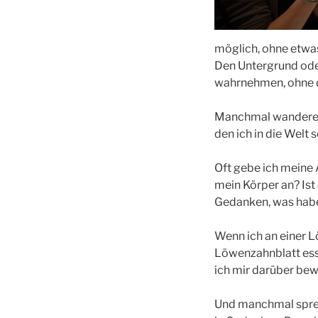
möglich, ohne etwa
Den Untergrund oder
wahrnehmen, ohne 
Manchmal wandere i
den ich in die Welt
Oft gebe ich meine A
mein Körper an? Ist
Gedanken, was habe 
Wenn ich an einer L
Löwenzahnblatt esse
ich mir darüber bew
Und manchmal sprec