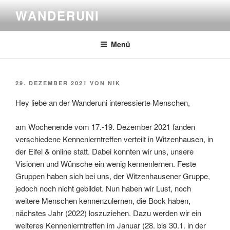
Zum
WANDERUNI
Inhalt
springen
Menü
VERÖFFENTLICHT
29. DEZEMBER 2021
VON
NIK
AM
Hey liebe an der Wanderuni interessierte Menschen,
am Wochenende vom 17.-19. Dezember 2021 fanden
verschiedene Kennenlerntreffen verteilt in Witzenhausen, in
der Eifel & online statt. Dabei konnten wir uns, unsere
Visionen und Wünsche ein wenig kennenlernen. Feste
Gruppen haben sich bei uns, der Witzenhausener Gruppe,
jedoch noch nicht gebildet. Nun haben wir Lust, noch
weitere Menschen kennenzulernen, die Bock haben,
nächstes Jahr (2022) loszuziehen. Dazu werden wir ein
weiteres Kennenlerntreffen im Januar (28. bis 30.1. in der