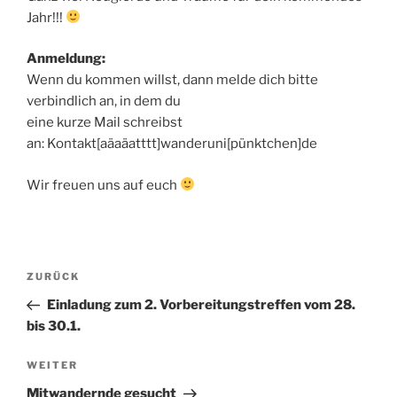
Jahr!!!
Anmeldung:
Wenn du kommen willst, dann melde dich bitte
verbindlich an, in dem du
eine kurze Mail schreibst
an: Kontakt[aäaäatttt]wanderuni[pünktchen]de
Wir freuen uns auf euch
Beitragsnavigation
Vorheriger
ZURÜCK
Beitrag
Einladung zum 2. Vorbereitungstreffen vom 28.
bis 30.1.
Nächster
WEITER
Beitrag
Mitwandernde gesucht