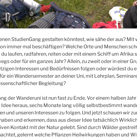
enen StudienGang gestalten könntest, wie sähe der aus? Mi
chon immer mal beschäftigen? Welche Orte und Menschen sc
u laufen, radfahren, reiten oder mit einem Schiff um Afrika 
gs oder für ein ganzes Jahr? Allein, zu zweit oder in einer 
tzigen Interessen und Bedürfnissen folgen oder würdest du e
ür ein Wandersemester an deiner Uni, mit Lehrplan, Seminare
issenschaftlicher Begleitung?
ng der Wanderuni ist nun fast zu Ende. Vor einem halben Jahr 
 Idee heraus, sechs Monate lang völlig selbstbestimmt wand
en und unseren Interessen zu folgen. Und jetzt schauen wir zur
 haben und erkennen, dass aus dieser Idee tatsächlich Wirklic
iven Kontakt mit der Natur gelebt. Sind durch Wälder gestreif
achtet, gelernt welche Pflanzen Heilwirkungen haben und Wi