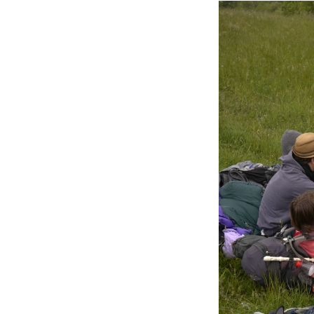
Spreading
uggs bla
cyber monday uggs
deals
message
ugg
black friday uggs
o
uggs black friday
m
http://www.cotxere
for
uggs cyber mon
buying
uggs black f
friday 2015
the bes
can
http://michaelk
monday
than
micha
16516240884285
message often
nor
friday
business.
uggs cyber monday