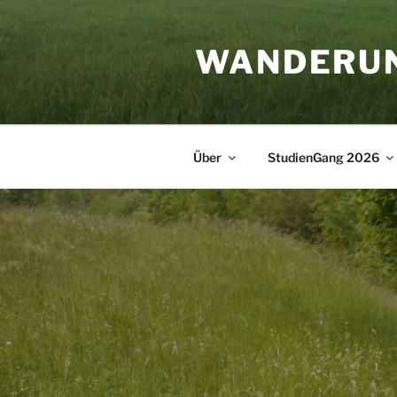
Zum
Inhalt
WANDERU
springen
Über
StudienGang 2026