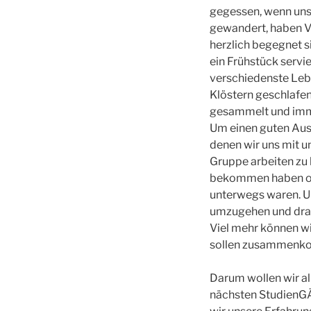
gegessen, wenn uns
gewandert, haben Ve
herzlich begegnet 
ein Frühstück servi
verschiedenste Leb
Klöstern geschlafen
gesammelt und immer
Um einen guten Ausg
denen wir uns mit u
Gruppe arbeiten zu 
bekommen haben ode
unterwegs waren. Und
umzugehen und dran 
Viel mehr können wi
sollen zusammenkom
Darum wollen wir a
nächsten StudienGÄN