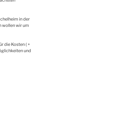
nächsten
chelheim in der
h wollen wir um
r die Kosten ( +
Möglichkeiten und