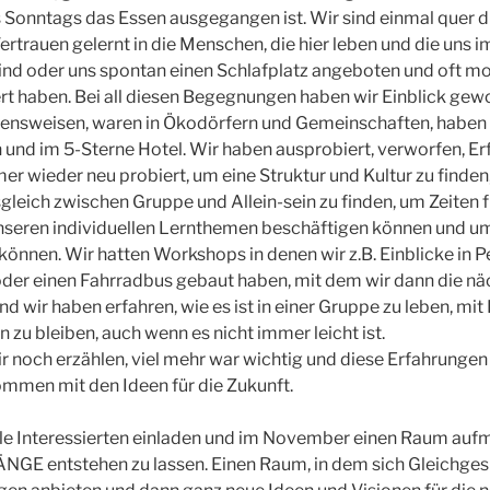
 Sonntags das Essen ausgegangen ist. Wir sind einmal quer 
rtrauen gelernt in die Menschen, die hier leben und die uns 
sind oder uns spontan einen Schlafplatz angeboten und oft m
ert haben. Bei all diesen Begegnungen haben wir Einblick gew
ensweisen, waren in Ökodörfern und Gemeinschaften, haben 
 und im 5-Sterne Hotel. Wir haben ausprobiert, verworfen, E
 wieder neu probiert, um eine Struktur und Kultur zu finden, 
leich zwischen Gruppe und Allein-sein zu finden, um Zeiten f
nseren individuellen Lernthemen beschäftigen können und um 
können. Wir hatten Workshops in denen wir z.B. Einblicke in 
r einen Fahrradbus gebaut haben, mit dem wir dann die nä
 wir haben erfahren, wie es ist in einer Gruppe zu leben, mit
zu bleiben, auch wenn es nicht immer leicht ist.
r noch erzählen, viel mehr war wichtig und diese Erfahrunge
men mit den Ideen für die Zukunft.
lle Interessierten einladen und im November einen Raum auf
GE entstehen zu lassen. Einen Raum, in dem sich Gleichgesi