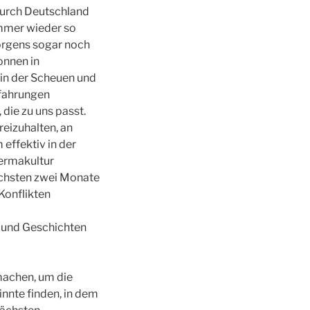
durch Deutschland
immer wieder so
orgens sogar noch
onnen in
in der Scheuen und
rfahrungen
die zu uns passt.
reizuhalten, an
effektiv in der
Permakultur
chsten zwei Monate
 Konflikten
n und Geschichten
machen, um die
nnte finden, in dem