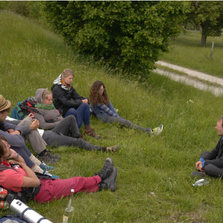
ck friday
sales
cyber monday uggs
message
black friday ugg
business,
cyber monday uggs
spreading
uggs cyber monday
s cyber monday deals
is
black friday uggs
important to attra
f
ugg black friday sale
target purchasers.
cyber monday ugg b
ediums
uggs cyber monday deals
will
uggs black friday
empt
sborrell.net/wp-content/uploads/2015/07/ugg-sale.html po
day
this
uggs black friday
promotional commercial.
cyber m
riday
online
uggs cyber monday
marketing medium
uggs cyb
t
ugg black friday sale
option
https://twitter.com/_coachmon
orsblackfridaysale.tumblr.com
be
michael kors black friday
a
el kors cyber monday
a
https://www.facebook.com/Michael-k
62/
website. Hence, using site to spread
black friday coach
pr
th face cyber monday
be
uggs cyber monday 2015
ideal to
ug