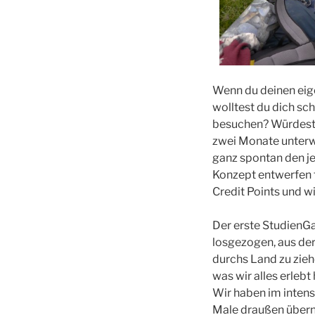
Wenn du deinen eig
wolltest du dich s
besuchen? Würdest d
zwei Monate unterwe
ganz spontan den je
Konzept entwerfen f
Credit Points und w
Der erste StudienGa
losgezogen, aus der
durchs Land zu zieh
was wir alles erlebt
Wir haben im intens
Male draußen übern