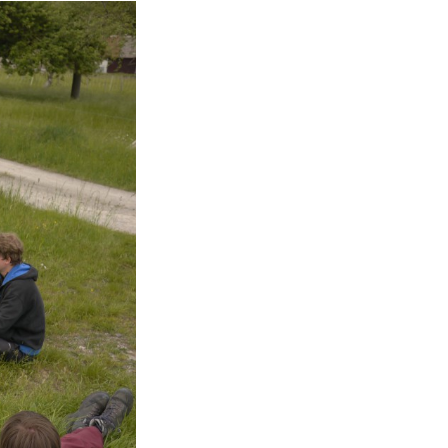
s
–
uggs cyber monday 2015
In
uggs cyber monday deals
a
the
uggs cyber monday 2015
sales
uggs cyber monday
ct
cyber monday uggs
more
cyber monday uggs
number
oots
Now,
cyber monday ugg boots
choosing electronic
y
uggs cyber monday
your
ckets
ugg black friday sale
high expense
uggs cyber monday
onday uggs
In that
uggs black friday
case,
uggs black friday
er monday 2015
may
uggs black friday 2015
be
uggs black
day
and
cyber monday coach
nothing
coach cyber monday
s
michael kors cyber monday
inexpensive
beats by dre cyber
ors-black-friday-sales-cyber-monday-deals-2015-
oduct
coach black friday
sales
coach cyber monday 2015
gs cyber monday
your
uggs cyber monday
own
uggs black