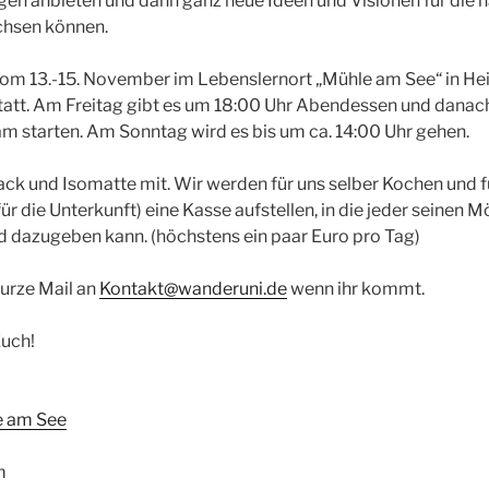
gen anbieten und dann ganz neue Ideen und Visionen für die 
hsen können.
vom 13.-15. November im Lebenslernort „Mühle am See“ in Hei
att. Am Freitag gibt es um 18:00 Uhr Abendessen und danac
 starten. Am Sonntag wird es bis um ca. 14:00 Uhr gehen.
ack und Isomatte mit. Wir werden für uns selber Kochen und fü
für die Unterkunft) eine Kasse aufstellen, in die jeder seinen 
d dazugeben kann. (höchstens ein paar Euro pro Tag)
kurze Mail an
Kontakt@wanderuni.de
wenn ihr kommt.
Euch!
e am See
m