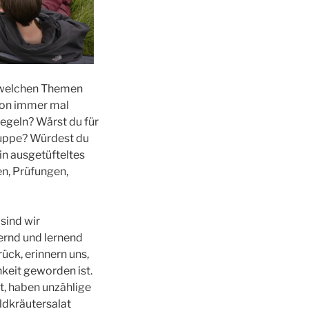
t welchen Themen
hon immer mal
segeln? Wärst du für
Gruppe? Würdest du
in ausgetüfteltes
n, Prüfungen,
sind wir
ernd und lernend
ück, erinnern uns,
hkeit geworden ist.
t, haben unzählige
ldkräutersalat