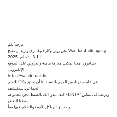
مرحباً بكم,
نحن روبن وكارلا وغامزي ونريد أن نفتح Wanderstudiengang
2025 لـ 1-3 أشخاص
يسافرون معنا. يمكنك معرفة ماهية واندروني على الموقع
الإلكتروني
https://wanderuni.de
.
في عام سفرنا، من المهم بالنسبة لنا أن نخلق مكانًا للتعلم
الجماعي. سنكتشف
كيف يبدو ذلك بالضبط. نحن مجموعة FLINTA* ونرغب في تمكين
بعضنا البعض
واختراق الهياكل الأبوية والتفكير فيها معاً.