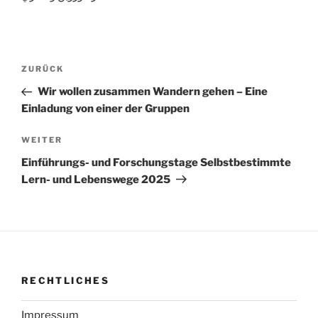
Beitragsnavigation
Vorheriger
ZURÜCK
Beitrag
Wir wollen zusammen Wandern gehen – Eine
Einladung von einer der Gruppen
Nächster
WEITER
Beitrag
Einführungs- und Forschungstage Selbstbestimmte
Lern- und Lebenswege 2025
RECHTLICHES
Impressum