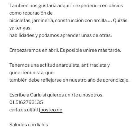
También nos gustaría adquirir experiencia en oficios
como reparación de
bicicletas, jardinería, construcción con arcilla… . Quizás
ya tengas
habilidades y podamos aprender unas de otras.
Empezaremos en abril. Es posible unirse más tarde.
Tenemos una actitud anarquista, antirracista y
queerfeminista, que
también debe reflejarse en nuestro año de aprendizaje.
Escribe a Carla si quieres unirte a nosotros.
01 5I62793135
carla.es.ul{ätt}
posteo.de
Saludos cordiales