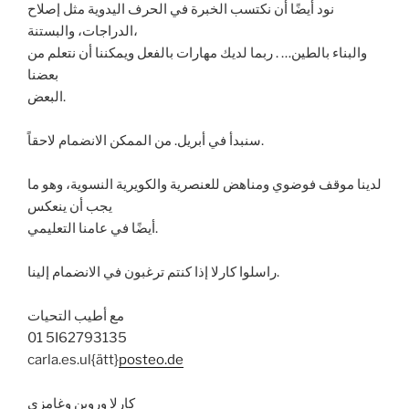
نود أيضًا أن نكتسب الخبرة في الحرف اليدوية مثل إصلاح
الدراجات، والبستنة،
والبناء بالطين… . ربما لديك مهارات بالفعل ويمكننا أن نتعلم من
بعضنا
البعض.
سنبدأ في أبريل. من الممكن الانضمام لاحقاً.
لدينا موقف فوضوي ومناهض للعنصرية والكويرية النسوية، وهو ما
يجب أن ينعكس
أيضًا في عامنا التعليمي.
راسلوا كارلا إذا كنتم ترغبون في الانضمام إلينا.
مع أطيب التحيات
01 5I62793135
carla.es.ul{ätt}
posteo.de
كارلا وروبن وغامزي