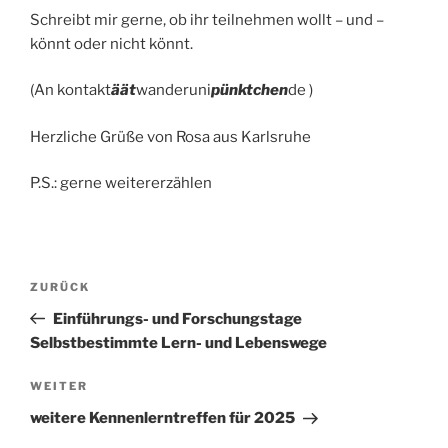
Schreibt mir gerne, ob ihr teilnehmen wollt – und –
könnt oder nicht könnt.
(An kontakt
äät
wanderuni
pünktchen
de )
Herzliche Grüße von Rosa aus Karlsruhe
P.S.: gerne weitererzählen
Beitragsnavigation
Vorheriger
ZURÜCK
Beitrag
Einführungs- und Forschungstage
Selbstbestimmte Lern- und Lebenswege
Nächster
WEITER
Beitrag
weitere Kennenlerntreffen für 2025