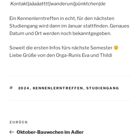
Kontakt[aäaäatttt]wanderuni[pünktchen]de
Ein Kennenlerntreffen in echt, für den nächsten
Studiengang wird dann im Januar stattfinden. Genaues
Datum und Ort werden noch bekanntgegeben.
Soweit die ersten Infos fürs nächste Semester
Liebe Grüße von den Orga-Runis Eva und Thildi
SCHLAGWÖRTER
2024
,
KENNENLERNTREFFEN
,
STUDIENGANG
Beitragsnavigation
Vorheriger
ZURÜCK
Beitrag
Oktober-Bauwochen im Adler